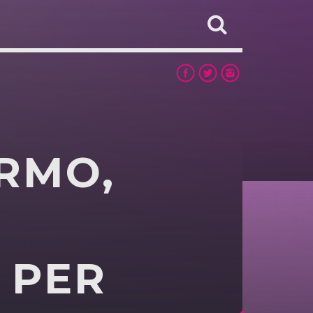
ERMO,
 PER