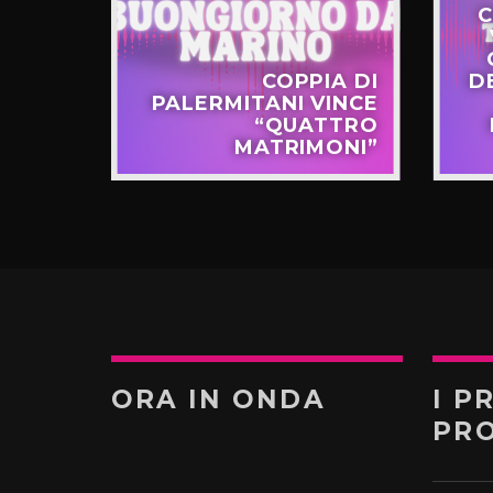
C
STERO
COPPIA DI
D
APPO
PALERMITANI VINCE
N VIA
“QUATTRO
TERNÒ
MATRIMONI”
ORA IN ONDA
I P
PR