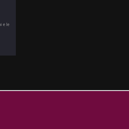
i e le