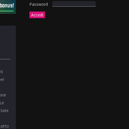
Password
ti
per
ione
 Le
ttate
tatto