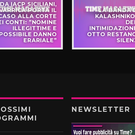
DA IACP SICILIANI,
VARRICA PORTA IL
LA BANDA 
CASO ALLA CORTE
KALASHNIKO
EI CONTI: ”NOMINE
DE
ILLEGITTIME E
INTIMIDAZIONI
POSSIBILE DANNO
OTTO RESTANO
ERARIALE”
SILEN
ROSSIMI
NEWSLETTER
OGRAMMI