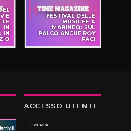
DEL
V E
FESTIVAL DELLE
LLE
MUSICHE A
FR
, IN
MARINEO: SUL
 IN
PALCO ANCHE ROY
EU
ZIO
PACI
ACCESSO UTENTI
Username