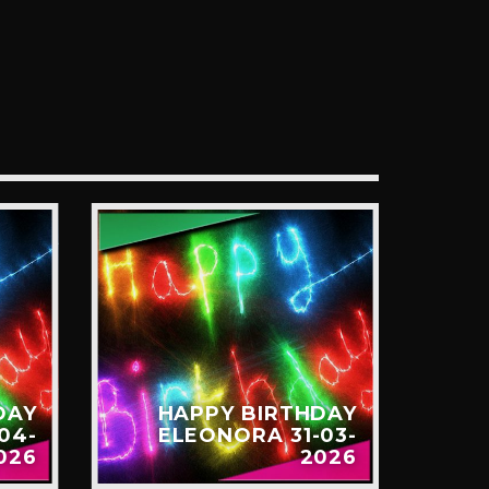
DAY
HAPPY BIRTHDAY
04-
ELEONORA 31-03-
026
2026