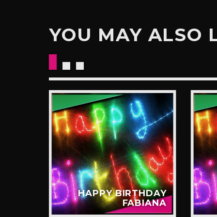
YOU MAY ALSO 
HDAY
HAPPY BIRTHDAY
TTEO
FABIANA