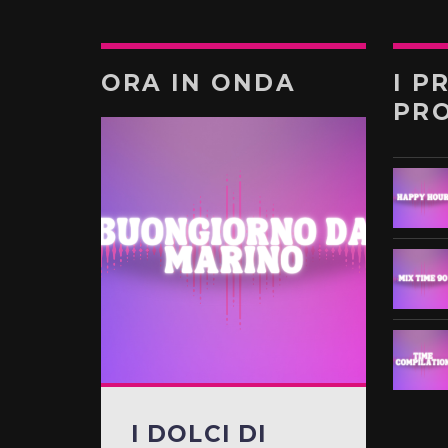
ORA IN ONDA
I P
PR
I DOLCI DI