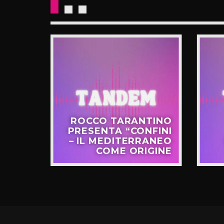
CKETS
ROCCO TARANTINO
NO IL
PRESENTA “CONFINI
UOVO
– IL MEDITERRANEO
GIRO”
COME ORIGINE