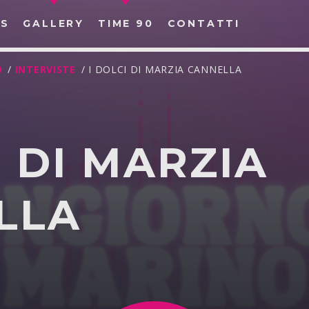
S
GALLERY
TIME 90
CONTATTI
O
/
INTERVISTE
/ I DOLCI DI MARZIA CANNELLA
I DI MARZIA
CERCA NEL SITO WEB:
LLA