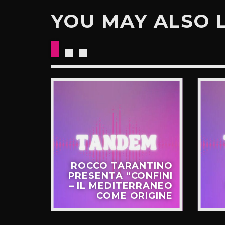
YOU MAY ALSO 
CKETS
ROCCO TARANTINO
NO IL
PRESENTA “CONFINI
UOVO
– IL MEDITERRANEO
GIRO”
COME ORIGINE