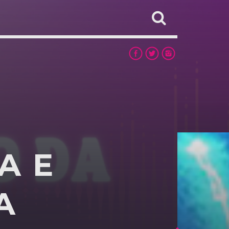
A E
A