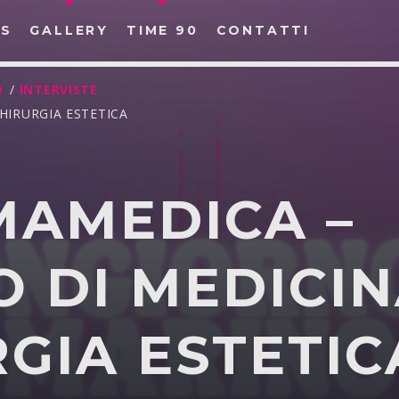
S
GALLERY
TIME 90
CONTATTI
O
/
INTERVISTE
HIRURGIA ESTETICA
MAMEDICA –
CERCA NEL SITO WEB:
 DI MEDICIN
GIA ESTETIC