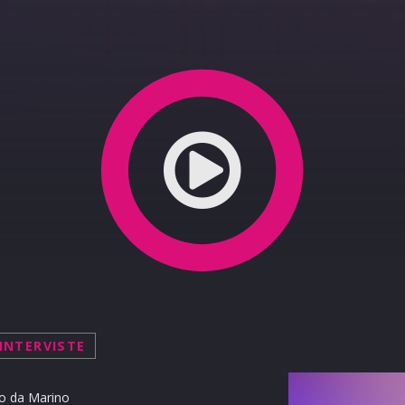
 mense»: il rapporto dei Cinquestelle sulle strutture 
INTERVISTE
o da Marino