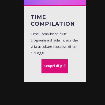
TIME
COMPILATION
Time Complilation è un
programma di sola musica che
vi fa ascoltare i successi di ieri
e di oggi.
Scopri di più