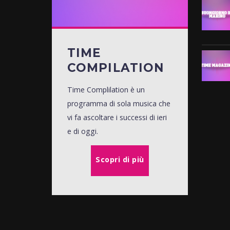
TIME
COMPILATION
Time Complilation è un
programma di sola musica che
vi fa ascoltare i successi di ieri
e di oggi.
Scopri di più