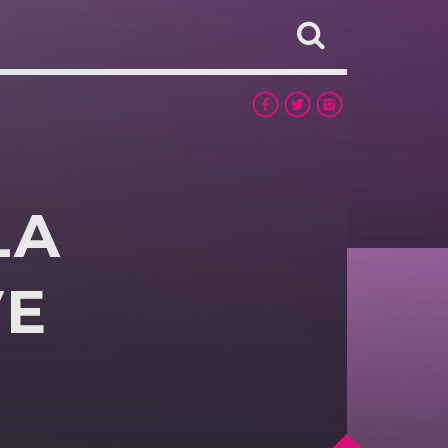
LA
VE