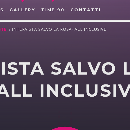
S
GALLERY
TIME 90
CONTATTI
STE
/ INTERVISTA SALVO LA ROSA- ALL INCLUSIVE
ISTA SALVO 
CERCA NEL SITO WEB:
ALL INCLUSI