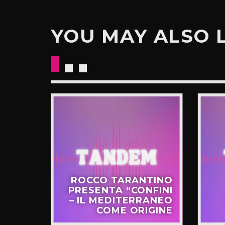
YOU MAY ALSO 
CKETS
ROCCO TARANTINO
NO IL
PRESENTA “CONFINI
UOVO
– IL MEDITERRANEO
GIRO”
COME ORIGINE