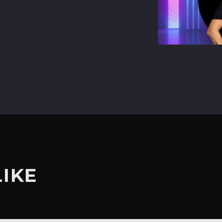
terest
LIKE