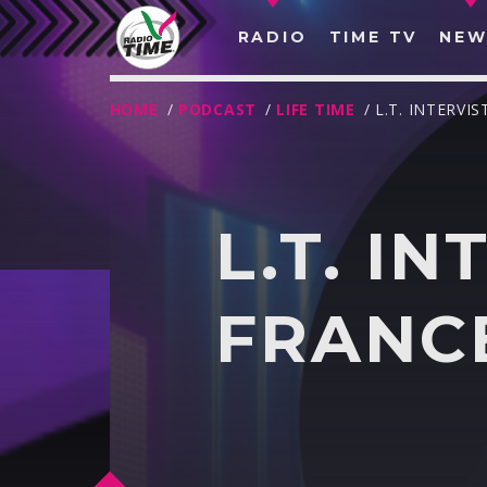
RADIO
TIME TV
NEW
HOME
/
PODCAST
/
LIFE TIME
/ L.T. INTERV
L.T. I
FRANC
O