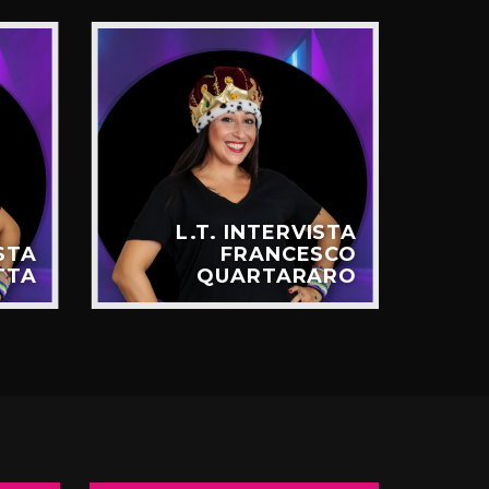
L.T. INTERVISTA
ISTA
FRANCESCO
TTA
QUARTARARO