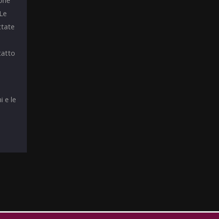
ione
 Le
ttate
tatto
i e le