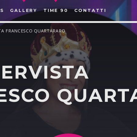
S
GALLERY
TIME 90
CONTATTI
ISTA FRANCESCO QUARTARARO
NTERVISTA
CERCA NEL SITO WEB:
ESCO QUART