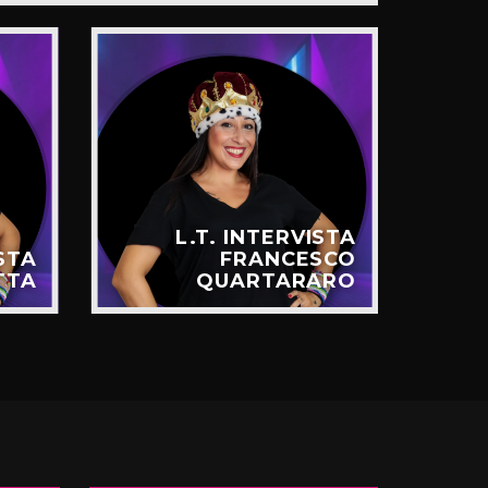
L.T. INTERVISTA
ISTA
FRANCESCO
TTA
QUARTARARO