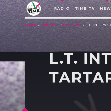
RADIO
TIME TV
NEW
HOME
/
PODCAST
/
LIFE TIME
/ L.T. INTERV
L.T. I
TARTA
O