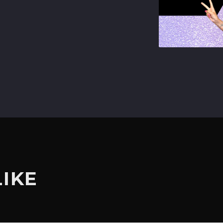
terest
LIKE