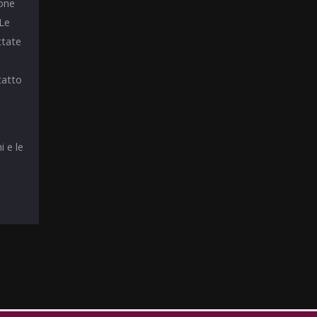
ione
 Le
ttate
tatto
i e le