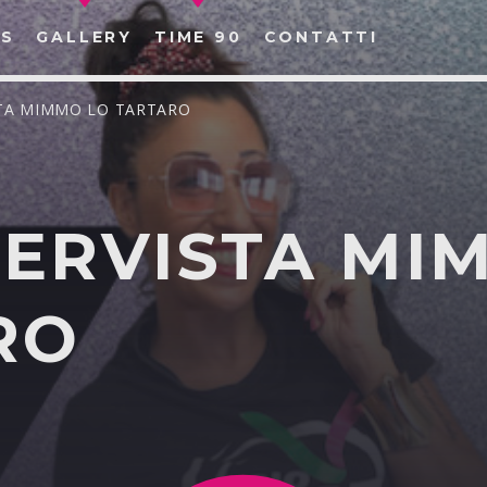
S
GALLERY
TIME 90
CONTATTI
ISTA MIMMO LO TARTARO
NTERVISTA M
CERCA NEL SITO WEB:
RO