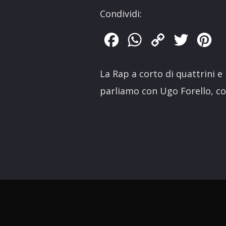
Condividi:
Facebook
WhatsApp
Copy
Twitter
Pin
Link
La Rap a corto di quattrini e i
parliamo con Ugo Forello, c