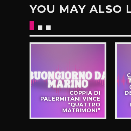
YOU MAY ALSO 
C
STERO
COPPIA DI
D
APPO
PALERMITANI VINCE
N VIA
“QUATTRO
TERNÒ
MATRIMONI”