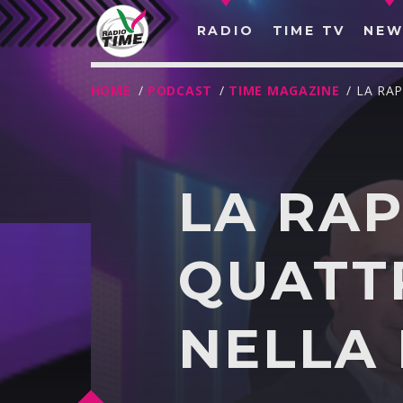
RADIO
TIME TV
NEW
HOME
/
PODCAST
/
TIME MAGAZINE
/ LA RA
LA RAP
QUATTR
NELLA 
O