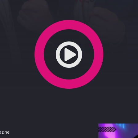
o per i collegamenti Sicilia-Isole minori
azine