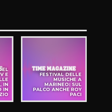
DEL
V E
FESTIVAL DELLE
LLE
MUSICHE A
FR
, IN
MARINEO: SUL
 IN
PALCO ANCHE ROY
EU
ZIO
PACI