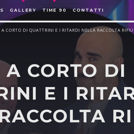
S
GALLERY
TIME 90
CONTATTI
P A CORTO DI QUATTRINI E I RITARDI NELLA RACCOLTA RIFIU
 A CORTO DI
CERCA NEL SITO WEB:
INI E I RITA
RACCOLTA RI