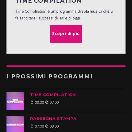
TIME COMPILATION
Time Complilation è un programma di sola musica che vi
fa ascoltare i successi di ieri e di oggi.
Scopri di più
I PROSSIMI PROGRAMMI
TIME COMPILATION
00:00
07:00
RASSEGNA STAMPA
07:00
08:00