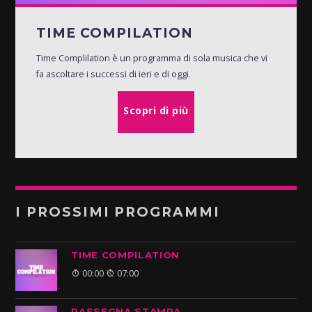
TIME COMPILATION
Time Complilation è un programma di sola musica che vi
fa ascoltare i successi di ieri e di oggi.
Scopri di più
I PROSSIMI PROGRAMMI
TIME COMPILATION
00:00
07:00
RASSEGNA STAMPA