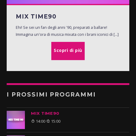
MIX TIME90
Ehi! Se sei un fan degli anni '90, preparati a ballare!
Immagina un'ora di musica mixata con i brani iconici di [...]
Scopri di più
I PROSSIMI PROGRAMMI
MIX TIME90
14:00
15:00