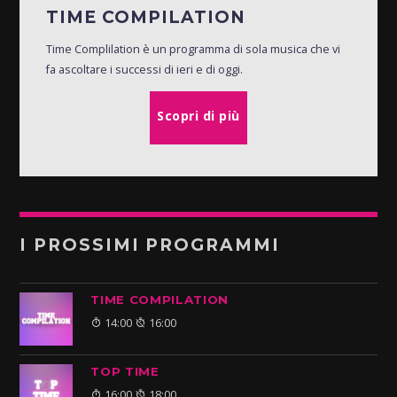
TIME COMPILATION
Time Complilation è un programma di sola musica che vi
fa ascoltare i successi di ieri e di oggi.
Scopri di più
I PROSSIMI PROGRAMMI
TIME COMPILATION
14:00
16:00
TOP TIME
16:00
18:00