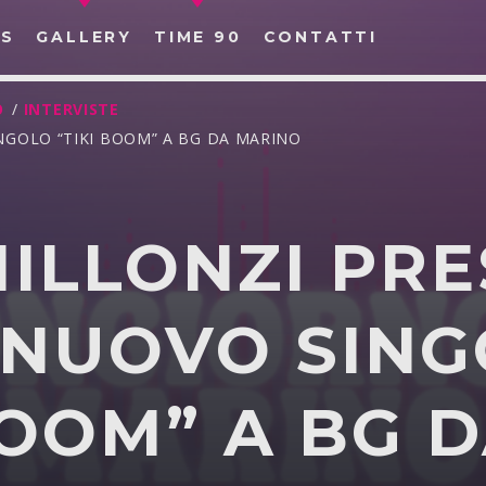
S
GALLERY
TIME 90
CONTATTI
O
/
INTERVISTE
INGOLO “TIKI BOOM” A BG DA MARINO
MILLONZI PR
CERCA NEL SITO WEB:
 NUOVO SIN
BOOM” A BG 