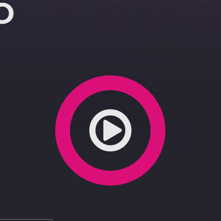
O
 del biglietto smagnetizzato, sospesi 6 dipendenti del