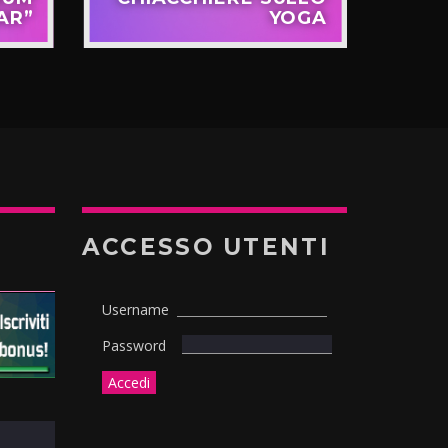
AR”
YOGA
TE
ACCESSO UTENTI
Username
Password