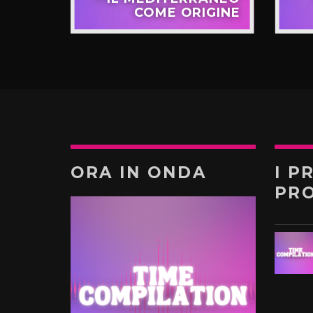
GIRO”
COME ORIGINE
ORA IN ONDA
I P
PR