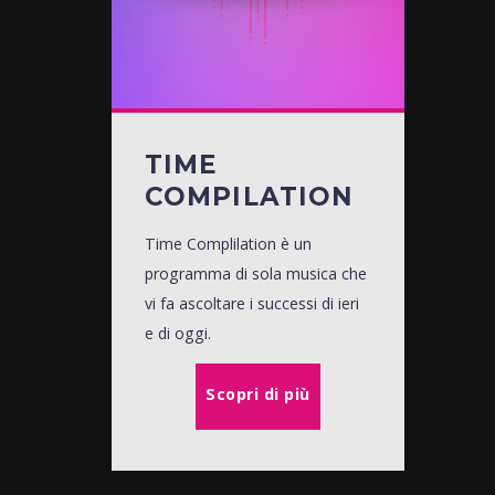
TIME
COMPILATION
Time Complilation è un
programma di sola musica che
vi fa ascoltare i successi di ieri
e di oggi.
Scopri di più