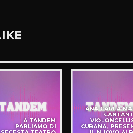
LIKE
ANA CARLA MA
CANTANT
A TANDEM
VIOLONCELLI
PARLIAMO DI
CUBANA, PRESE
SEGESTA TEATRO
IL NUOVO AL