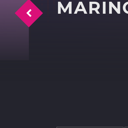
MARIN
Intascavano i soldi ai caselli col trucco