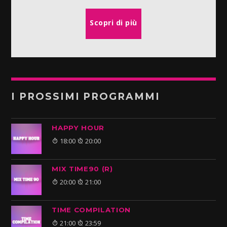
Scopri di più
I PROSSIMI PROGRAMMI
HAPPY HOUR
18:00
20:00
MIX TIME90 (R)
20:00
21:00
TIME COMPILATION
21:00
23:59