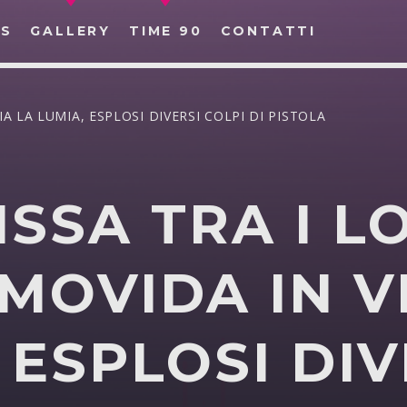
S
GALLERY
TIME 90
CONTATTI
IA LA LUMIA, ESPLOSI DIVERSI COLPI DI PISTOLA
ISSA TRA I L
CERCA NEL SITO WEB:
MOVIDA IN V
 ESPLOSI DIV