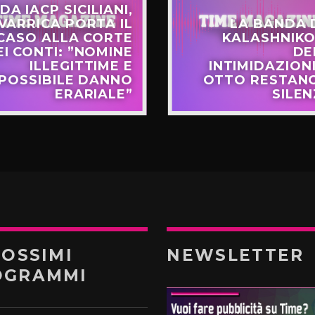
DA IACP SICILIANI,
VARRICA PORTA IL
LA BANDA 
CASO ALLA CORTE
KALASHNIKO
EI CONTI: ”NOMINE
DE
ILLEGITTIME E
INTIMIDAZIONI
POSSIBILE DANNO
OTTO RESTANO
ERARIALE”
SILEN
ROSSIMI
NEWSLETTER
OGRAMMI