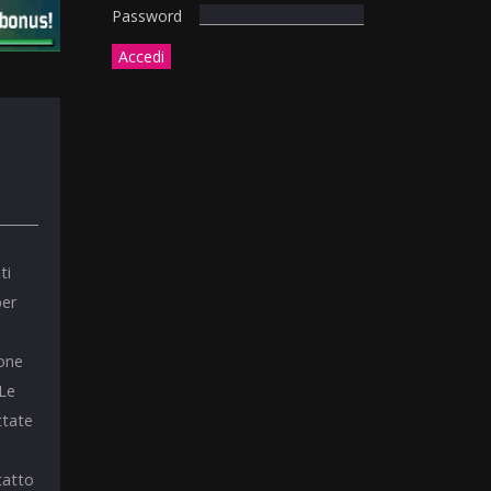
Password
ti
per
ione
 Le
ttate
tatto