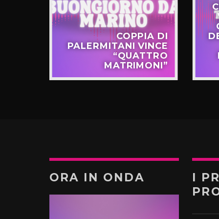
C
STERO
COPPIA DI
D
APPO
PALERMITANI VINCE
N VIA
“QUATTRO
TERNÒ
MATRIMONI”
ORA IN ONDA
I P
PR