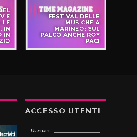
DEL
V E
FESTIVAL DELLE
LLE
MUSICHE A
FR
, IN
MARINEO: SUL
 IN
PALCO ANCHE ROY
EU
ZIO
PACI
ACCESSO UTENTI
Username