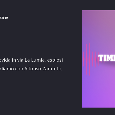
azine
terest
movida in via La Lumia, esplosi
parliamo con Alfonso Zambito,