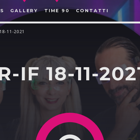
S
GALLERY
TIME 90
CONTATTI
18-11-2021
-IF 18-11-202
CERCA NEL SITO WEB: