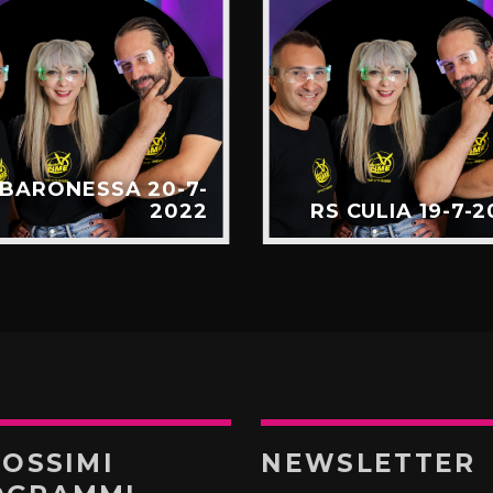
 BARONESSA 20-7-
2022
RS CULIA 19-7-
ROSSIMI
NEWSLETTER