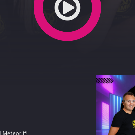
terest
 Meteor.if!