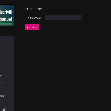
Username
Password
ti
per
ione
 Le
ttate