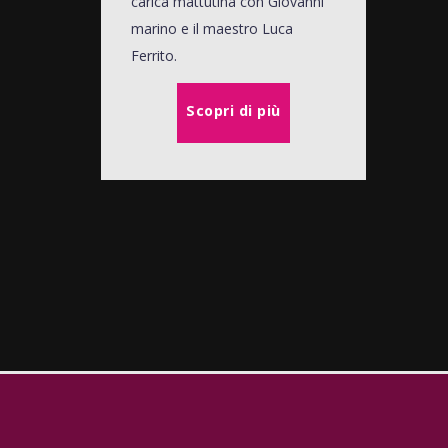
carica mattutina con Giovanni
marino e il maestro Luca
Ferrito.
Scopri di più