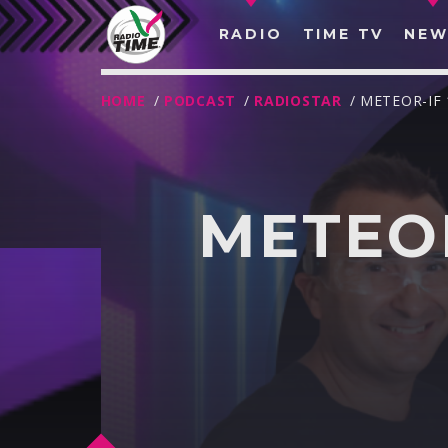
RADIO
TIME TV
NEW
HOME
/
PODCAST
/
RADIOSTAR
/ METEOR-IF 
METEOR
O