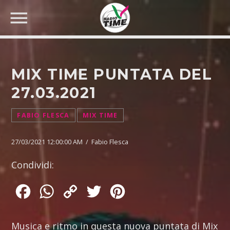
MIX TIME PUNTATA DEL
27.03.2021
CERCA NEL SITO WEB:
FABIO FLESCA
MIX TIME
27/03/2021 12:00:00 AM / Fabio Flesca
Condividi:
Facebook
WhatsApp
Copy
Twitter
Pinterest
Link
Musica e ritmo in questa nuova puntata di Mix