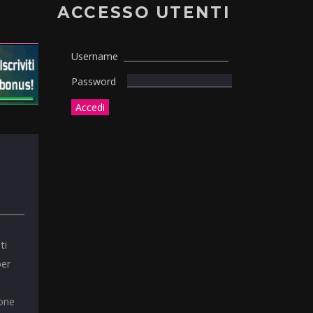
ACCESSO UTENTI
Username
Password
ti
per
ione