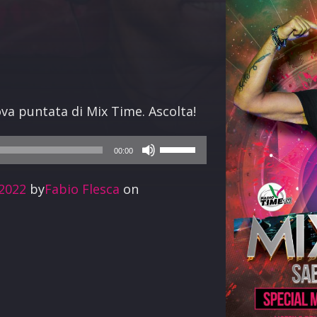
terest
va puntata di Mix Time. Ascolta!
Usa
00:00
i
-2022
by
Fabio Flesca
on
tasti
freccia
su/giù
per
aumentare
o