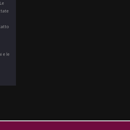
 Le
ttate
tatto
i e le