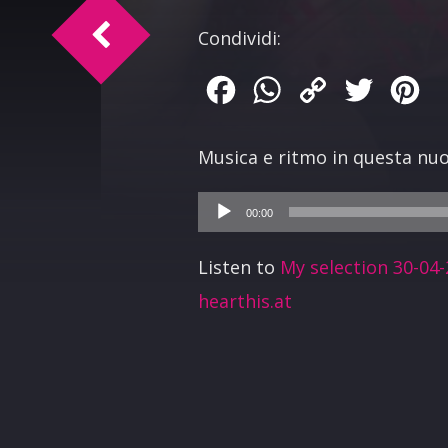
TM Intervista Roberto Puglisi
Condividi:
Facebook
WhatsApp
Copy
Twitter
Pin
Link
Musica e ritmo in questa nuo
Audio
00:00
Player
Listen to
My selection 30-04
hearthis.at