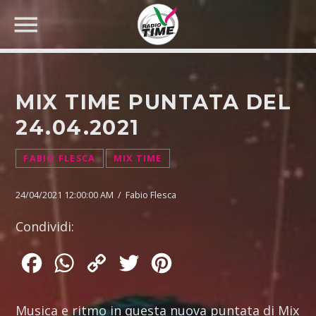
MIX TIME PUNTATA DEL
24.04.2021
CERCA NEL SITO WEB:
FABIO FLESCA
MIX TIME
24/04/2021 12:00:00 AM / Fabio Flesca
Condividi:
Facebook
WhatsApp
Copy
Twitter
Pinterest
Link
Musica e ritmo in questa nuova puntata di Mix