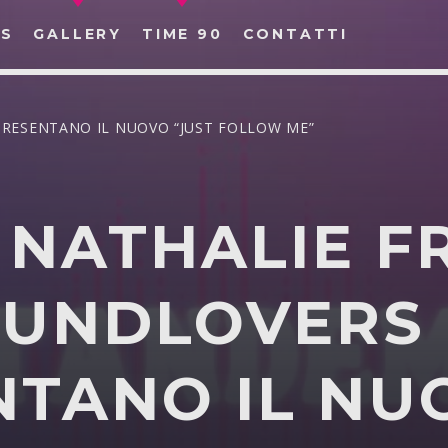
S
GALLERY
TIME 90
CONTATTI
PRESENTANO IL NUOVO “JUST FOLLOW ME”
 NATHALIE 
CERCA NEL SITO WEB:
OUNDLOVERS
NTANO IL NU