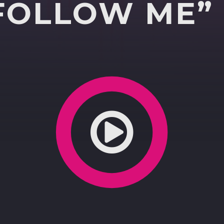
 FOLLOW ME”
 E SERGIO FRISCIA, PRESENTA IL SUO ULTIMO LIBR