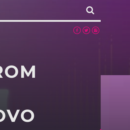
FROM
OVO