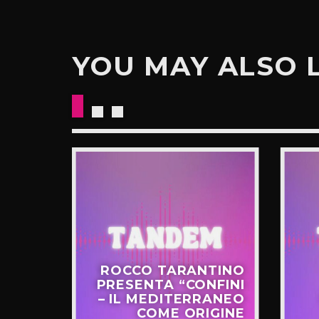
YOU MAY ALSO 
CKETS
ROCCO TARANTINO
NO IL
PRESENTA “CONFINI
UOVO
– IL MEDITERRANEO
GIRO”
COME ORIGINE