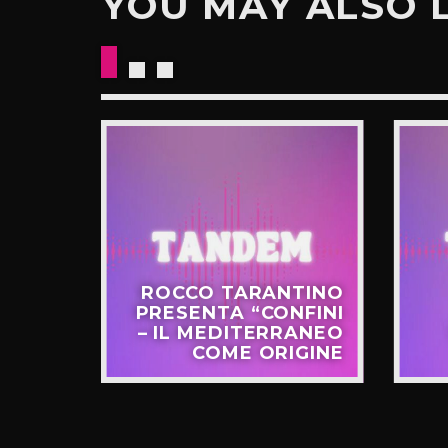
YOU MAY ALSO 
CKETS
ROCCO TARANTINO
NO IL
PRESENTA “CONFINI
UOVO
– IL MEDITERRANEO
GIRO”
COME ORIGINE