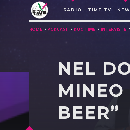
RADIO
TIME TV
NEW
HOME
/
PODCAST
/
DOC TIME
/
INTERVISTE
NEL D
MINEO 
BEER”
O