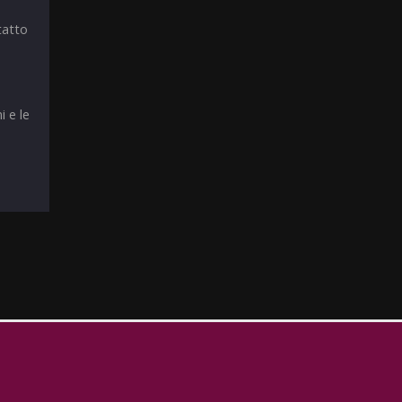
tatto
i e le