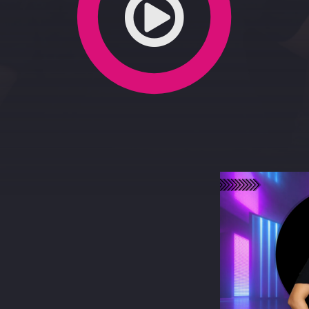
022
terest