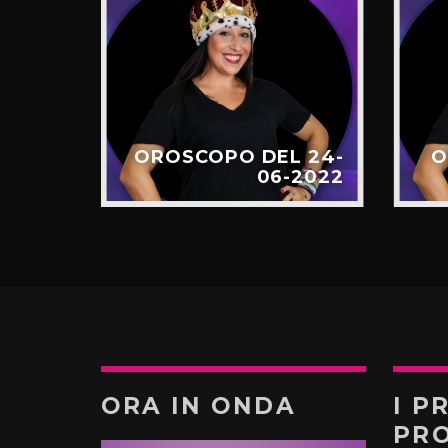
 09-
OROSCOPO DEL 24-
O
-2022
06-2022
ORA IN ONDA
I P
PR