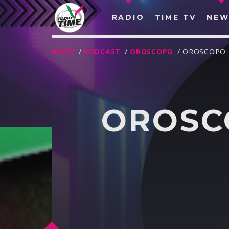
RADIO
TIME TV
NEW
HOME
/
PODCAST
/
OROSCOPO
/ OROSCOPO 
OROSCO
O