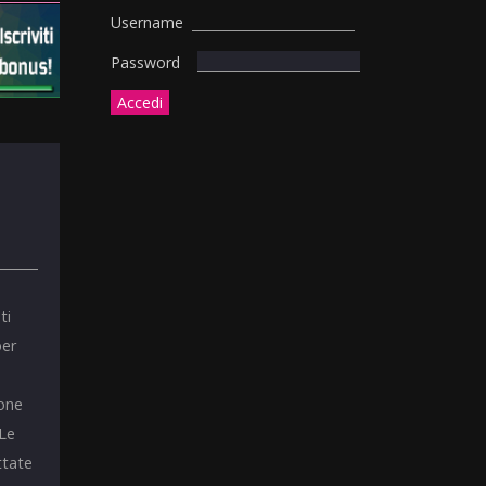
Username
Password
ti
per
ione
 Le
ttate