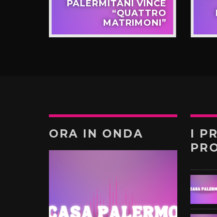
APPO
PALERMITANI VINCE
N VIA
“QUATTRO
TERNÒ
MATRIMONI”
ORA IN ONDA
I P
PR