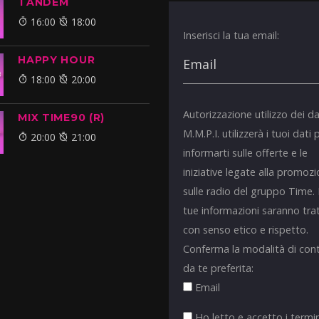
TANDEM
16:00
18:00
Inserisci la tua email:
HAPPY HOUR
18:00
20:00
Autorizzazione utilizzo dei da
MIX TIME90 (R)
M.M.P.I. utilizzerà i tuoi dati 
20:00
21:00
informarti sulle offerte e le
iniziative legate alla promoz
sulle radio del gruppo Time.
tue informazioni saranno tra
con senso etico e rispetto.
Conferma la modalità di con
da te preferita:
Email
Ho letto e accetto i termin