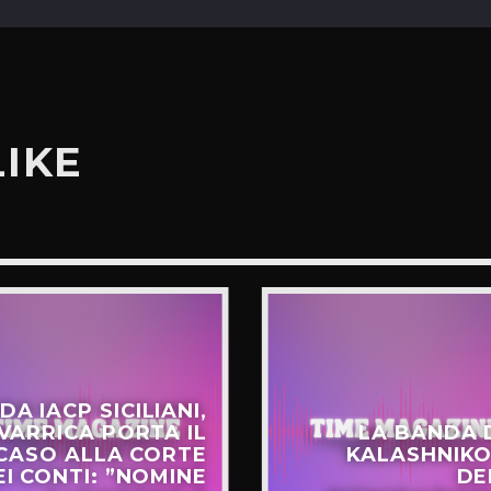
LIKE
DA IACP SICILIANI,
VARRICA PORTA IL
LA BANDA 
CASO ALLA CORTE
KALASHNIKO
EI CONTI: ”NOMINE
DE