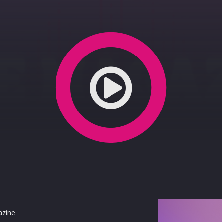
a per il progetto ''Twin Cities in Sustainable Partne
azine