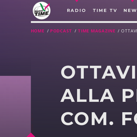
RADIO
TIME TV
NEW
HOME
/
PODCAST
/
TIME MAGAZINE
/ OTTAV
OTTAV
ALLA P
COM. F
O