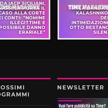
DA IACP SICILIANI,
VARRICA PORTA IL
LA BANDA 
CASO ALLA CORTE
KALASHNIKO
EI CONTI: ”NOMINE
DE
ILLEGITTIME E
INTIMIDAZIONI
POSSIBILE DANNO
OTTO RESTANO
ERARIALE”
SILEN
ROSSIMI
NEWSLETTER
OGRAMMI