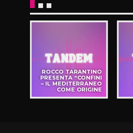
CKETS
ROCCO TARANTINO
NO IL
PRESENTA “CONFINI
UOVO
– IL MEDITERRANEO
GIRO”
COME ORIGINE