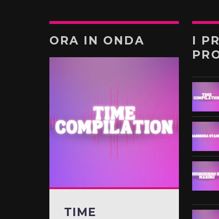
ORA IN ONDA
I P
PR
TIME