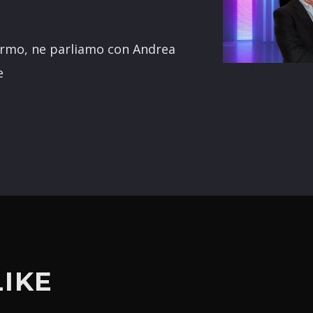
terest
lermo, ne parliamo con Andrea
e
LIKE