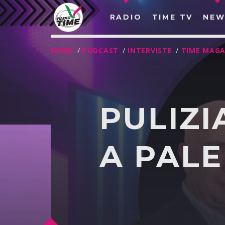
RADIO
TIME TV
NEW
HOME
/
PODCAST
/
INTERVISTE
/
TIME MAGA
PULIZI
A PAL
O