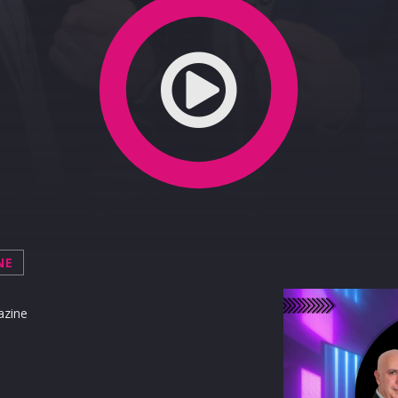
NE DELLE "ORESTIADI"
NE
azine