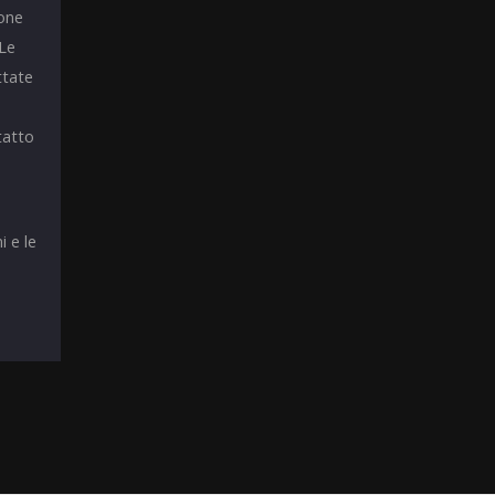
ione
 Le
ttate
tatto
i e le