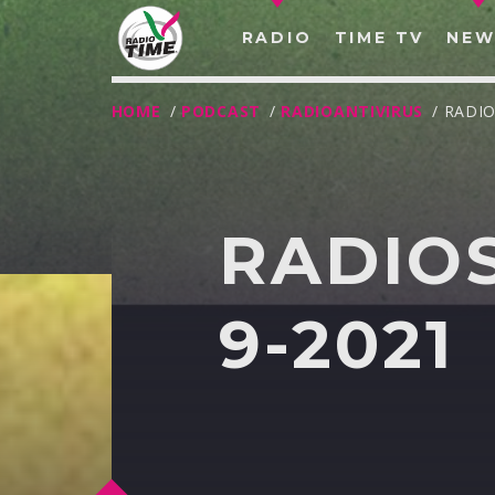
RADIO
TIME TV
NEW
HOME
/
PODCAST
/
RADIOANTIVIRUS
/ RADI
RADIOS
9-2021
O