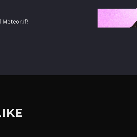
terest
 Meteor.if!
LIKE