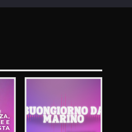
ZA,
E E
STA