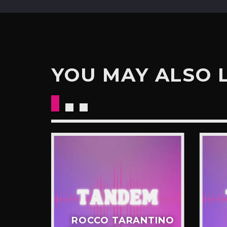
YOU MAY ALSO 
CKETS
ROCCO TARANTINO