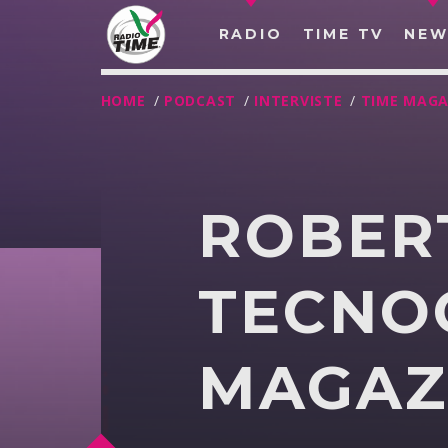
RADIO
TIME TV
NEW
HOME
/
PODCAST
/
INTERVISTE
/
TIME MAGA
ROBER
TECNO
MAGAZ
O