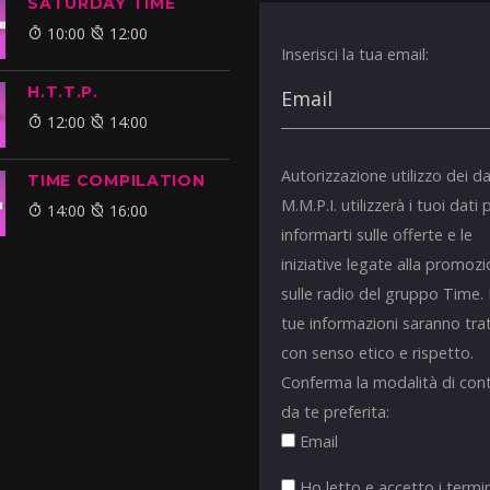
SATURDAY TIME
10:00
12:00
Inserisci la tua email:
H.T.T.P.
12:00
14:00
Autorizzazione utilizzo dei da
TIME COMPILATION
M.M.P.I. utilizzerà i tuoi dati 
14:00
16:00
informarti sulle offerte e le
iniziative legate alla promoz
sulle radio del gruppo Time.
tue informazioni saranno tra
con senso etico e rispetto.
Conferma la modalità di con
da te preferita:
Email
Ho letto e accetto i termin