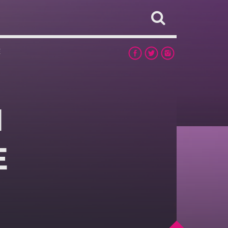
E
I
E