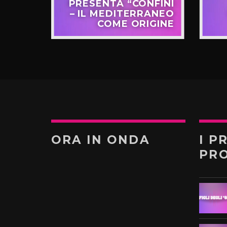
NO IL
PRESENTA “CONFINI
UOVO
– IL MEDITERRANEO
GIRO”
COME ORIGINE
ORA IN ONDA
I P
PR