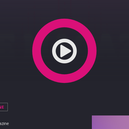
NE
azine