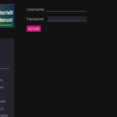
Username
Password
ti
per
ione
 Le
ttate