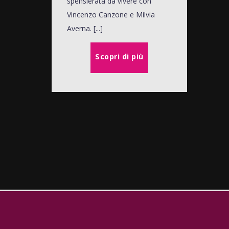
spensierata da vivere con
Vincenzo Canzone e Milvia
Averna. [...]
Scopri di più