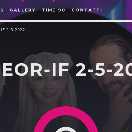
S
GALLERY
TIME 90
CONTATTI
IF 2-5-2022
EOR-IF 2-5-2
CERCA NEL SITO WEB: