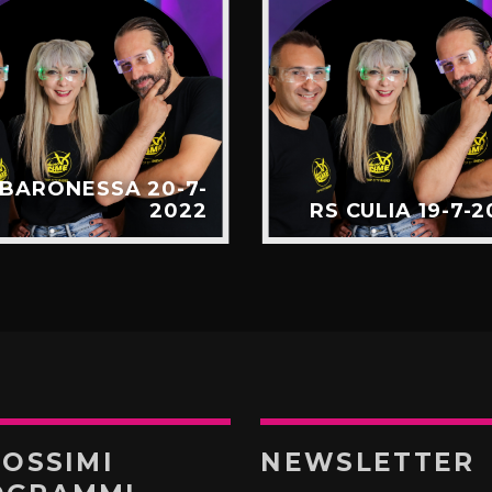
 BARONESSA 20-7-
2022
RS CULIA 19-7-
ROSSIMI
NEWSLETTER