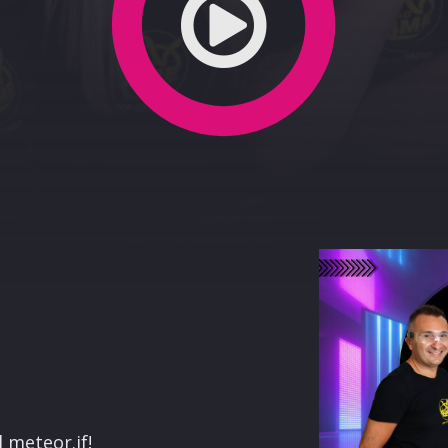
terest
l meteor.if!