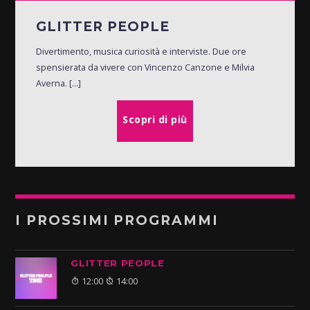
GLITTER PEOPLE
Divertimento, musica curiosità e interviste. Due ore
spensierata da vivere con Vincenzo Canzone e Milvia
Averna. [...]
Scopri di più
I PROSSIMI PROGRAMMI
GLITTER PEOPLE
12:00
14:00