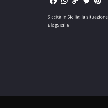
Facebook
WhatsApp
Copy
Twitter
Pin
Link
Siccità in Sicilia: la situazio
BlogSicilia