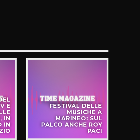
DEL
V E
FESTIVAL DELLE
LLE
MUSICHE A
FR
, IN
MARINEO: SUL
 IN
PALCO ANCHE ROY
EU
ZIO
PACI