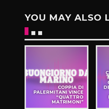
YOU MAY ALSO 
C
STERO
COPPIA DI
D
APPO
PALERMITANI VINCE
N VIA
“QUATTRO
TERNÒ
MATRIMONI”