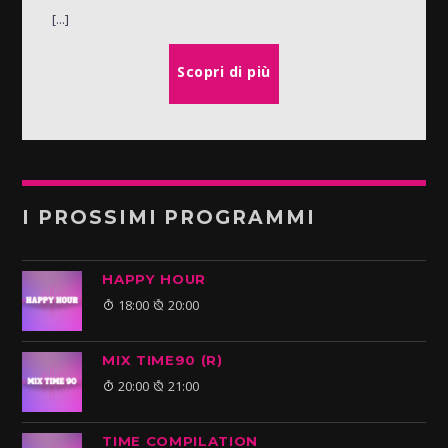
[...]
Scopri di più
I PROSSIMI PROGRAMMI
HAPPY HOUR
18:00
20:00
MIX TIME90 (R)
20:00
21:00
TIME COMPILATION