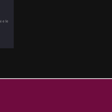
i e le