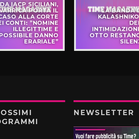
DA IACP SICILIANI,
VARRICA PORTA IL
LA BANDA 
CASO ALLA CORTE
KALASHNIKO
EI CONTI: ”NOMINE
DE
ILLEGITTIME E
INTIMIDAZIONI
POSSIBILE DANNO
OTTO RESTANO
ERARIALE”
SILEN
ROSSIMI
NEWSLETTER
OGRAMMI