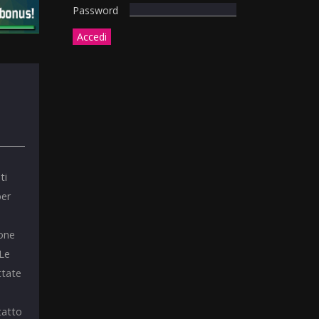
Password
ti
per
ione
 Le
ttate
tatto