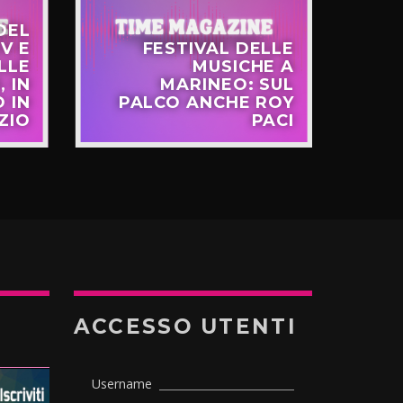
DEL
V E
FESTIVAL DELLE
LLE
MUSICHE A
FR
, IN
MARINEO: SUL
 IN
PALCO ANCHE ROY
EU
ZIO
PACI
ACCESSO UTENTI
Username