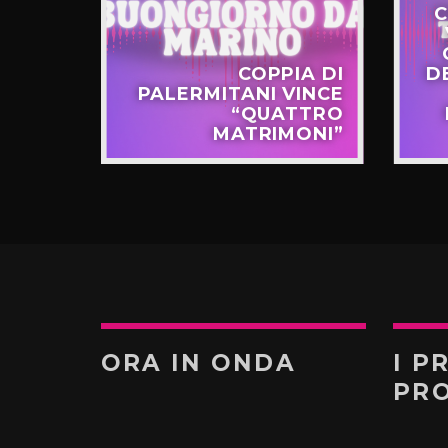
C
STERO
COPPIA DI
D
APPO
PALERMITANI VINCE
N VIA
“QUATTRO
TERNÒ
MATRIMONI”
ORA IN ONDA
I P
PR