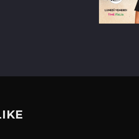
terest
LIKE