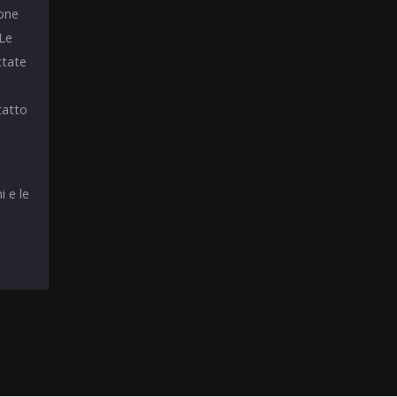
ione
 Le
ttate
tatto
i e le