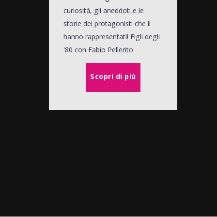
curiosità, gli aneddoti e le
storie dei protagonisti che li
hanno rappresentati! Figli degli
'80 con Fabio Pellerito
Scopri di più