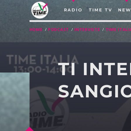
RADIO
TIME TV
NEW
HOME
/
PODCAST
/
INTERVISTE
/
TIME ITALI
TI INT
SANGI
O