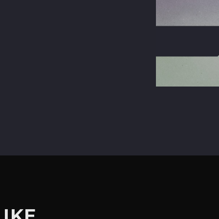
terest
LIKE