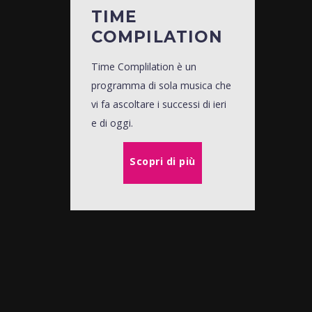
TIME
COMPILATION
Time Complilation è un
programma di sola musica che
vi fa ascoltare i successi di ieri
e di oggi.
Scopri di più