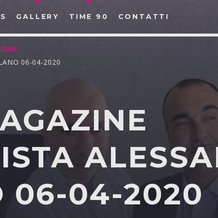
S
GALLERY
TIME 90
CONTATTI
ZINE
LANO 06-04-2020
MAGAZINE
CERCA NEL SITO WEB:
VISTA ALESS
 06-04-2020