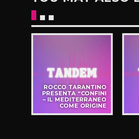
CKETS
ROCCO TARANTINO
NO IL
PRESENTA “CONFINI
UOVO
– IL MEDITERRANEO
GIRO”
COME ORIGINE