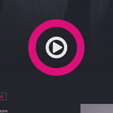
to 27-04-2020
NE
azine