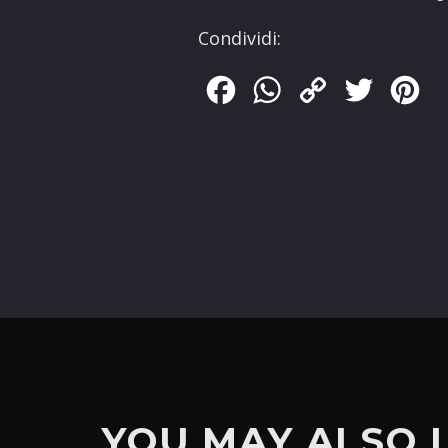
Condividi:
Facebook
WhatsApp
Copy
Twitter
Pin
Link
YOU MAY ALSO 