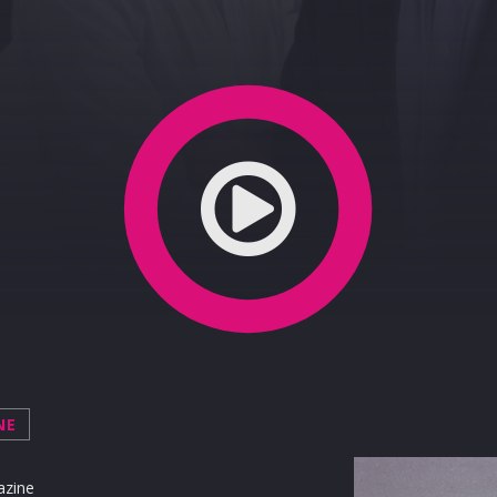
0
NE
azine