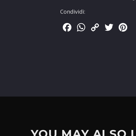
Condividi:
Facebook
WhatsApp
Copy
Twitter
Pin
Link
YOU MAY ALSO 