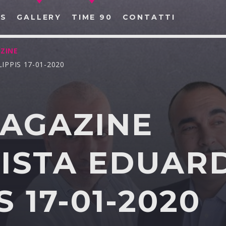
S
GALLERY
TIME 90
CONTATTI
ZINE
IPPIS 17-01-2020
MAGAZINE
CERCA NEL SITO WEB:
VISTA EDUAR
S 17-01-2020