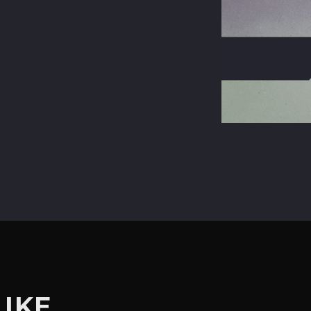
terest
LIKE