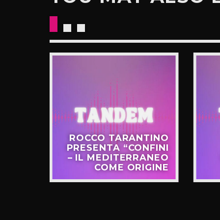
CKETS
ROCCO TARANTINO
NO IL
PRESENTA “CONFINI
UOVO
– IL MEDITERRANEO
GIRO”
COME ORIGINE