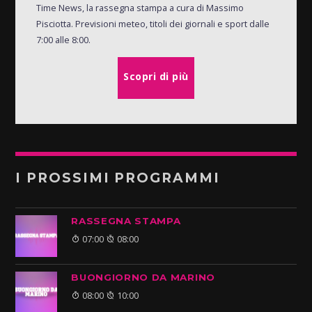
Time News, la rassegna stampa a cura di Massimo
Pisciotta. Previsioni meteo, titoli dei giornali e sport dalle
7:00 alle 8:00.
Scopri di più
I PROSSIMI PROGRAMMI
RASSEGNA STAMPA
07:00
08:00
BUONGIORNO DA MARINO
08:00
10:00