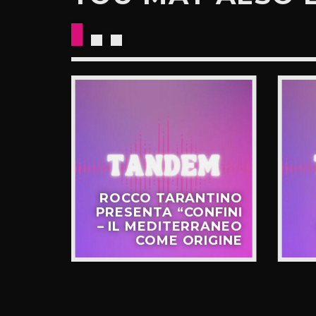
CKETS
ROCCO TARANTINO
NO IL
PRESENTA “CONFINI
UOVO
– IL MEDITERRANEO
GIRO”
COME ORIGINE