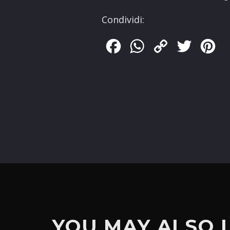
Condividi:
Facebook
WhatsApp
Copy
Twitter
Pin
Link
YOU MAY ALSO 