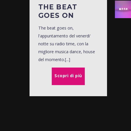
THE BEAT
GOES ON
The beat goes on,
l'appuntamento del venerdi'
notte su radio time, con la
migliore musica dance, house
del momento.[...]
Scopri di più