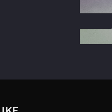
terest
LIKE