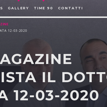
S
GALLERY
TIME 90
CONTATTI
ZINE
ATA 12-03-2020
MAGAZINE
CERCA NEL SITO WEB:
ISTA IL DOT
 12-03-2020