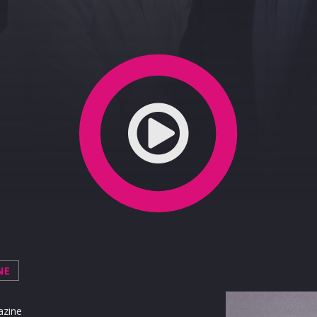
ta 30-03-2020
NE
azine