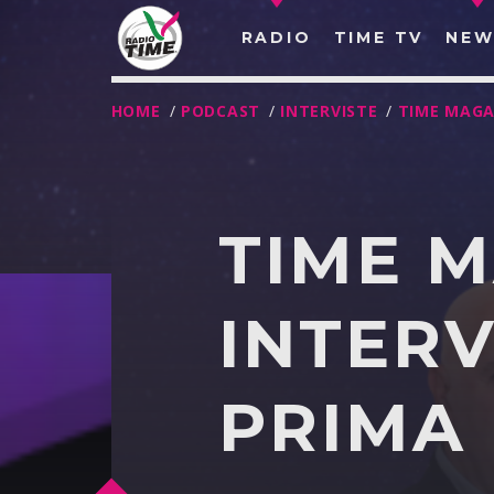
RADIO
TIME TV
NEW
HOME
/
PODCAST
/
INTERVISTE
/
TIME MAGA
TIME 
INTERV
PRIMA
O