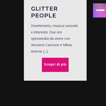
GLITTER
PEOPLE
Divertimento, musica curiosità
e interviste. Due ore
spensierata da vivere con
Vincenzo Canzone e Milvia
Averna. [...]
Scopri di più