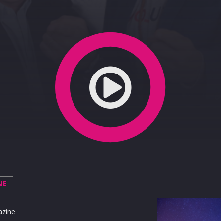
iaca
NE
azine