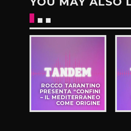
YOU MAY ALSO 
CKETS
ROCCO TARANTINO
NO IL
PRESENTA “CONFINI
UOVO
– IL MEDITERRANEO
GIRO”
COME ORIGINE