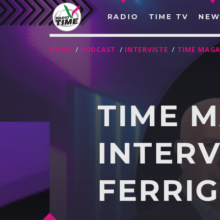
RADIO
TIME TV
NEW
HOME
/
PODCAST
/
INTERVISTE
/
TIME MAGA
TIME 
INTERV
FERRI
O