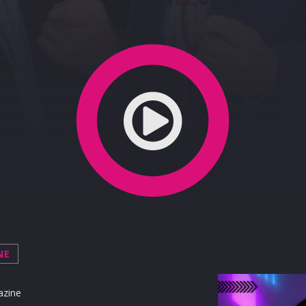
NE
azine