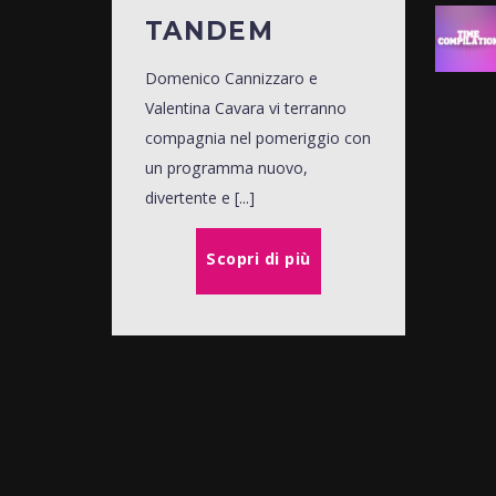
TANDEM
Domenico Cannizzaro e
Valentina Cavara vi terranno
compagnia nel pomeriggio con
un programma nuovo,
divertente e [...]
Scopri di più