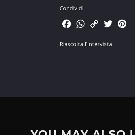
Condividi:
Facebook
WhatsApp
Copy
Twitter
Pin
Link
Riascolta l’intervista
YOU MAY ALSO 