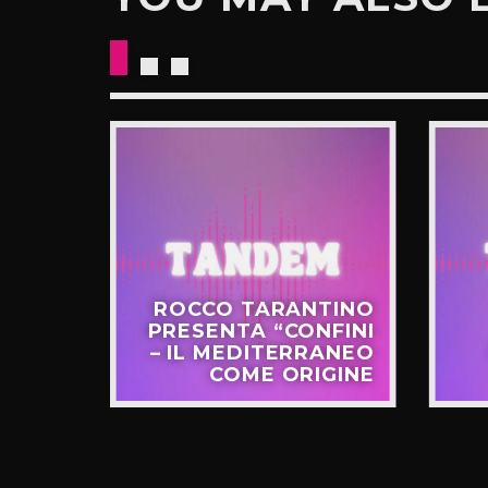
CKETS
ROCCO TARANTINO
NO IL
PRESENTA “CONFINI
UOVO
– IL MEDITERRANEO
GIRO”
COME ORIGINE