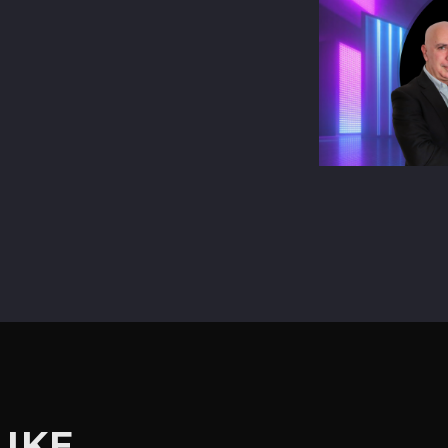
terest
LIKE