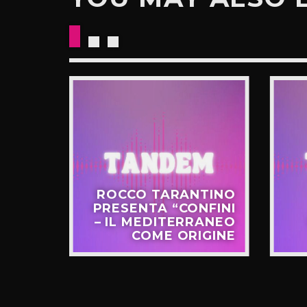
CKETS
ROCCO TARANTINO
NO IL
PRESENTA “CONFINI
UOVO
– IL MEDITERRANEO
GIRO”
COME ORIGINE