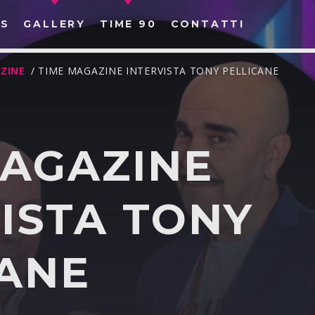
S
GALLERY
TIME 90
CONTATTI
ZINE
/ TIME MAGAZINE INTERVISTA TONY PELLICANE
MAGAZINE
CERCA NEL SITO WEB:
ISTA TONY
CANE