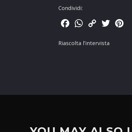
Condividi:
Facebook
WhatsApp
Copy
Twitter
Pin
Link
Riascolta l’intervista
YOU MAY ALSO 