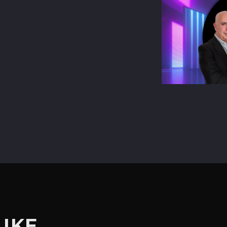
terest
LIKE