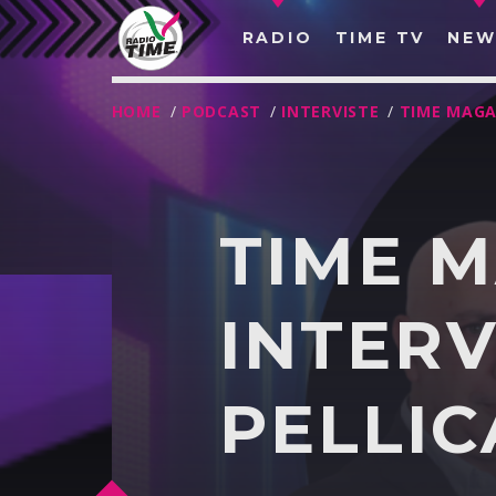
RADIO
TIME TV
NEW
HOME
/
PODCAST
/
INTERVISTE
/
TIME MAGA
TIME 
INTERV
PELLI
O