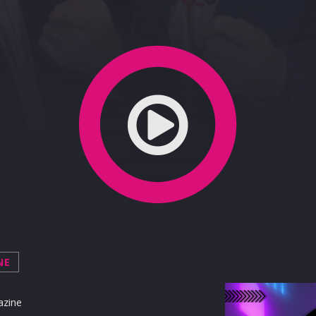
NE
azine