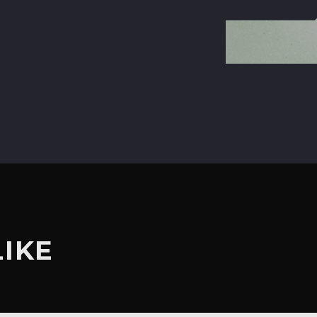
terest
LIKE