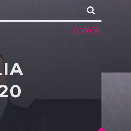
LIA
20