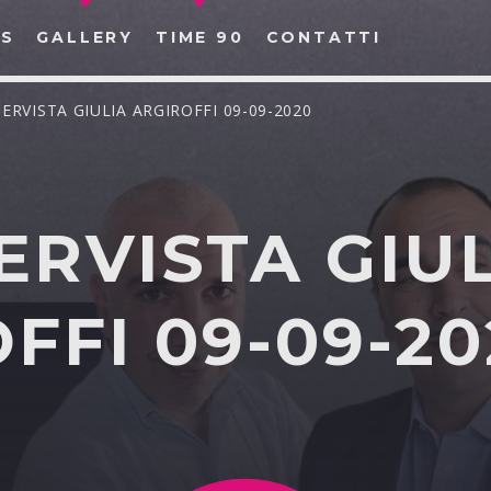
S
GALLERY
TIME 90
CONTATTI
TERVISTA GIULIA ARGIROFFI 09-09-2020
ERVISTA GIU
CERCA NEL SITO WEB:
FFI 09-09-20