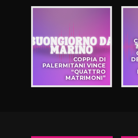
C
STERO
COPPIA DI
D
APPO
PALERMITANI VINCE
N VIA
“QUATTRO
TERNÒ
MATRIMONI”