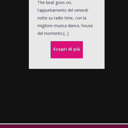
The beat goes on,
l'appuntamento del venerdi'
notte su radio time, con la
migliore musica dance, house
del momento.[...]
Scopri di più