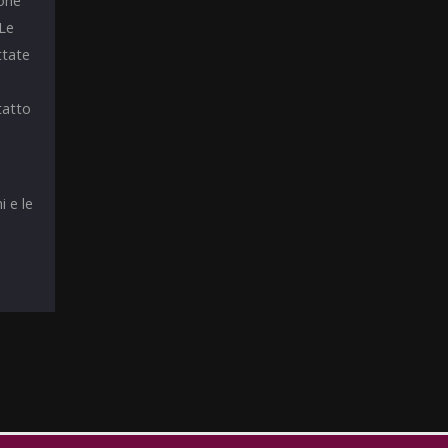
ione
 Le
ttate
tatto
i e le