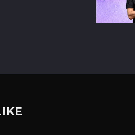
terest
LIKE