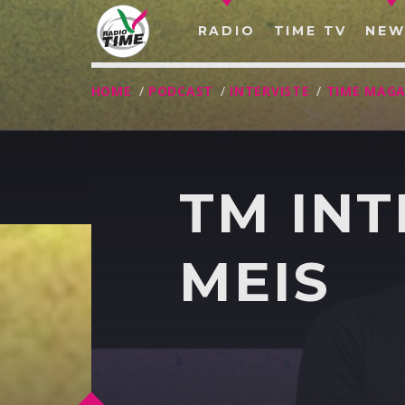
RADIO
TIME TV
NEW
HOME
/
PODCAST
/
INTERVISTE
/
TIME MAGA
TM INT
MEIS
O