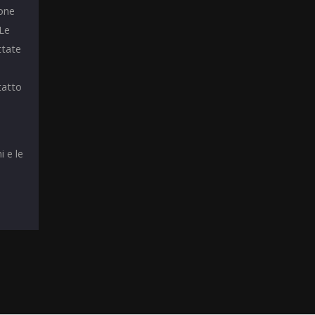
ione
 Le
ttate
tatto
i e le