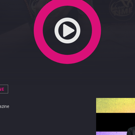
NE
azine