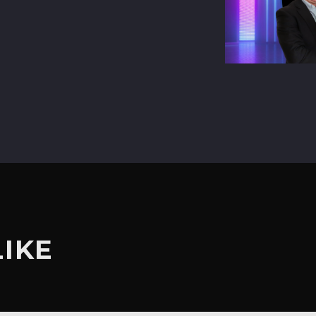
terest
LIKE