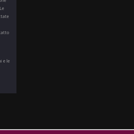
ione
 Le
ttate
tatto
i e le