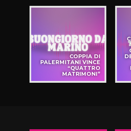
C
STERO
COPPIA DI
D
APPO
PALERMITANI VINCE
N VIA
“QUATTRO
TERNÒ
MATRIMONI”