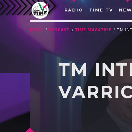
RADIO
TIME TV
NEW
HOME
/
PODCAST
/
TIME MAGAZINE
/ TM IN
TM INT
VARRI
O