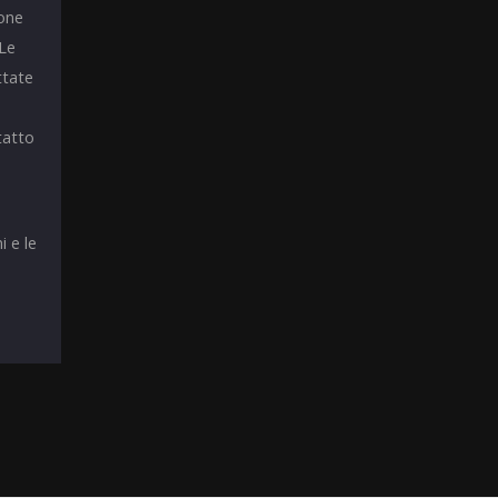
ione
 Le
ttate
tatto
i e le