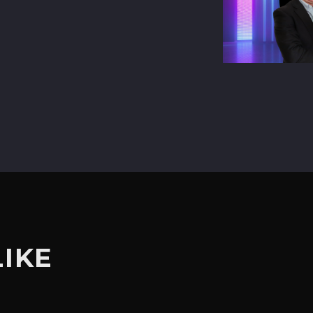
terest
LIKE