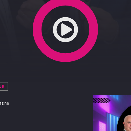
2022
NE
azine