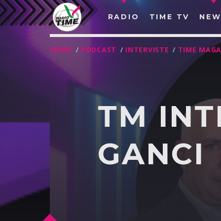
RADIO
TIME TV
NEW
HOME
/
PODCAST
/
INTERVISTE
/
TIME MAGA
TM INT
GANCI
O