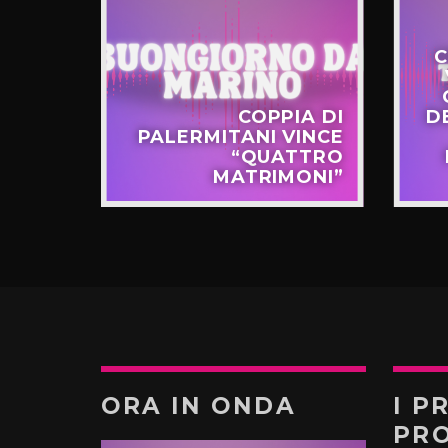
C
STERO
COPPIA DI
D
APPO
PALERMITANI VINCE
N VIA
“QUATTRO
TERNÒ
MATRIMONI”
ORA IN ONDA
I P
PR