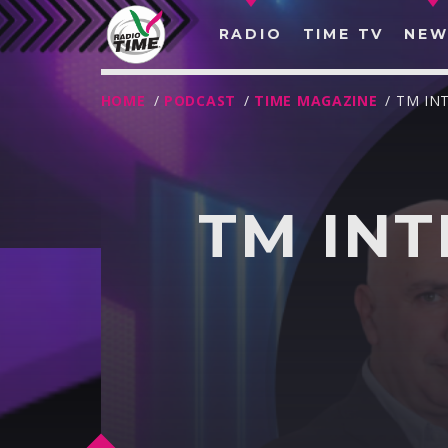
RADIO
TIME TV
NEW
HOME
/
PODCAST
/
TIME MAGAZINE
/ TM IN
TM IN
O