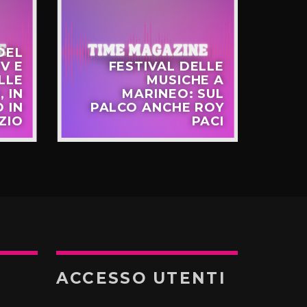
DEL
V E
FESTIVAL DELLE
LLE
MUSICHE A
FR
, IN
MARINEO: SUL
 IN
PALCO ANCHE ROY
EU
ZIO
PACI
ACCESSO UTENTI