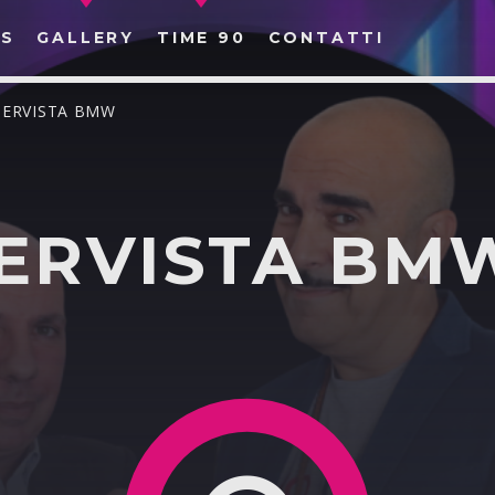
S
GALLERY
TIME 90
CONTATTI
TERVISTA BMW
TERVISTA BM
CERCA NEL SITO WEB: