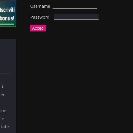
Username
Password
ti
per
ione
 Le
ttate