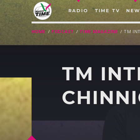
RADIO
TIME TV
NEW
HOME
/
PODCAST
/
TIME MAGAZINE
/ TM IN
TM INT
CHINNI
O