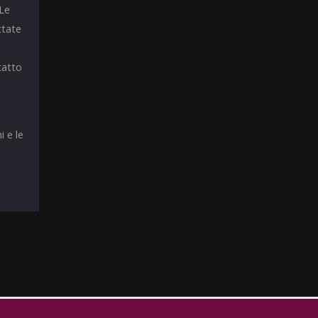
 Le
ttate
tatto
i e le