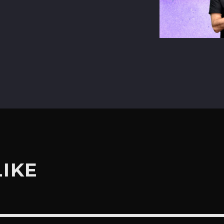
terest
LIKE