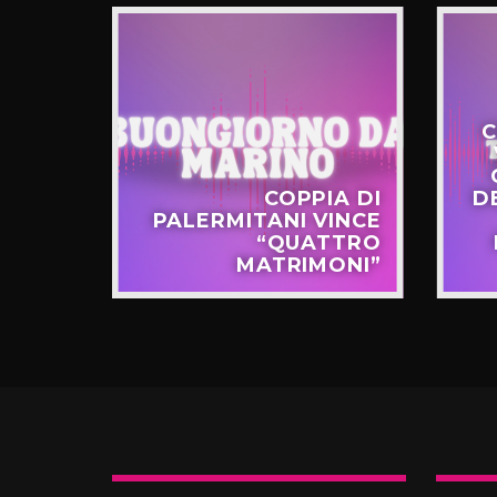
C
STERO
COPPIA DI
D
APPO
PALERMITANI VINCE
N VIA
“QUATTRO
TERNÒ
MATRIMONI”