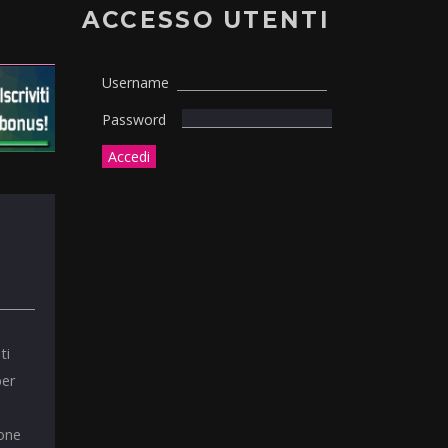
ACCESSO UTENTI
Username
Password
ti
per
ione