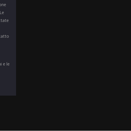
ione
 Le
ttate
tatto
i e le