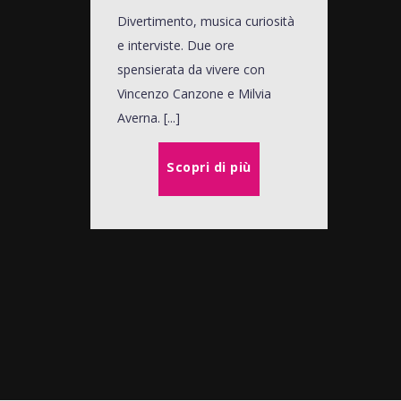
Divertimento, musica curiosità
e interviste. Due ore
spensierata da vivere con
Vincenzo Canzone e Milvia
Averna. [...]
Scopri di più