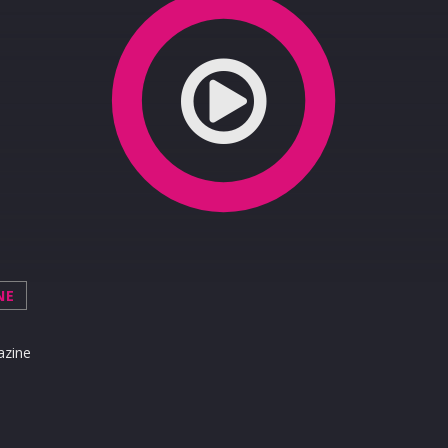
NE
azine