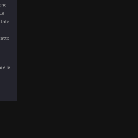
ione
 Le
ttate
tatto
i e le