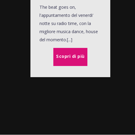
The beat goes on,
l'appuntamento del venerdi'
notte su radio time, con la
migliore musica dance, house
del momento.[...]
Scopri di più