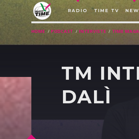
RADIO
TIME TV
NEW
HOME
/
PODCAST
/
INTERVISTE
/
TIME MAGA
TM INT
DALÌ
O