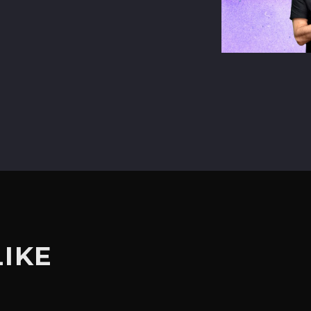
terest
LIKE