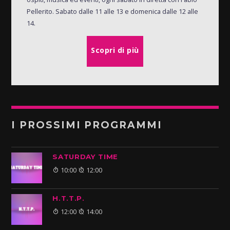
Pellerito. Sabato dalle 11 alle 13 e domenica dalle 12 alle
14.
Scopri di più
I PROSSIMI PROGRAMMI
SATURDAY TIME
10:00
12:00
H.T.T.P.
12:00
14:00