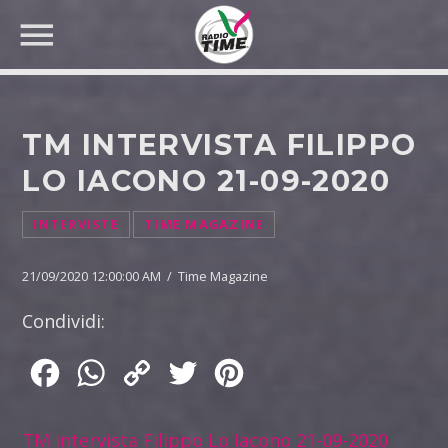
TM INTERVISTA FILIPPO
LO IACONO 21-09-2020
CERCA NEL SITO WEB:
INTERVISTE
TIME MAGAZINE
21/09/2020 12:00:00 AM / Time Magazine
Condividi:
Facebook
WhatsApp
Copy
Twitter
Pinterest
Link
TM intervista Filippo Lo Iacono 21-09-2020