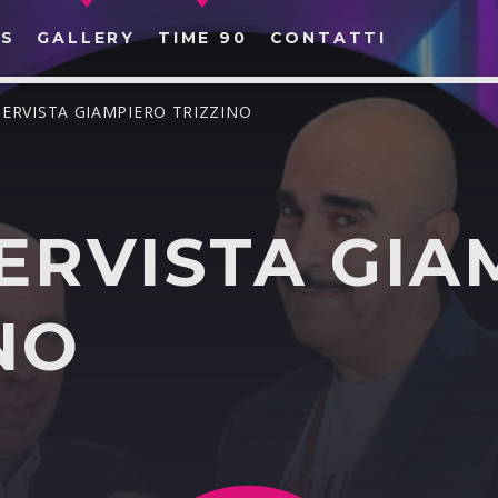
S
GALLERY
TIME 90
CONTATTI
TERVISTA GIAMPIERO TRIZZINO
ERVISTA GIA
CERCA NEL SITO WEB:
NO