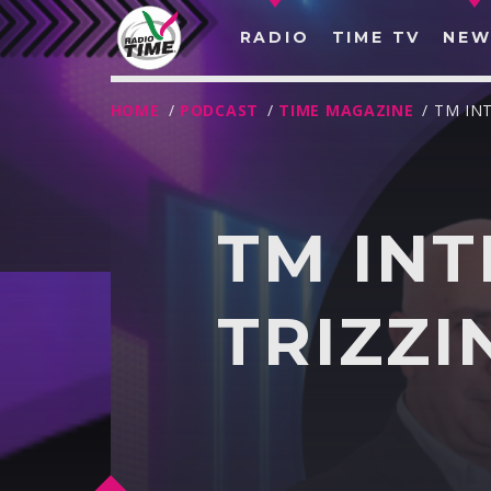
RADIO
TIME TV
NEW
HOME
/
PODCAST
/
TIME MAGAZINE
/ TM IN
TM INT
TRIZZI
O