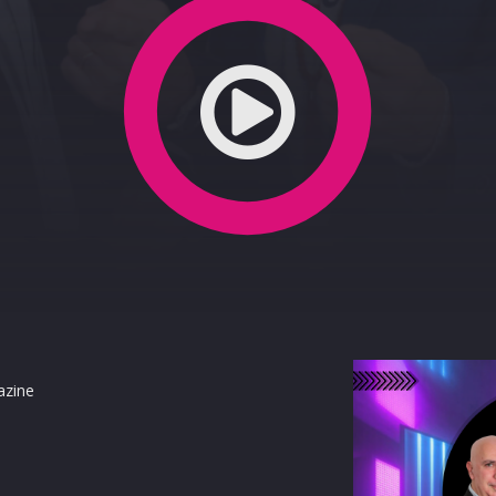
ao
azine