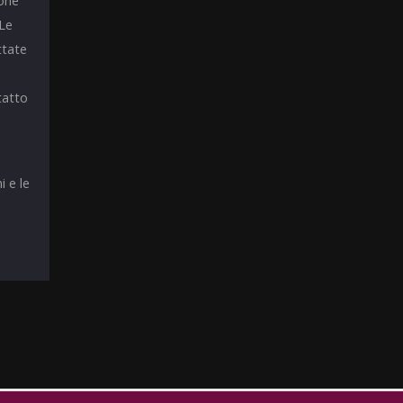
ione
 Le
ttate
tatto
i e le