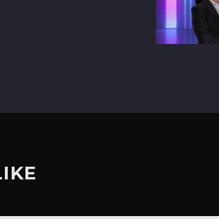
terest
LIKE