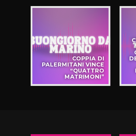
C
STERO
COPPIA DI
D
APPO
PALERMITANI VINCE
N VIA
“QUATTRO
TERNÒ
MATRIMONI”